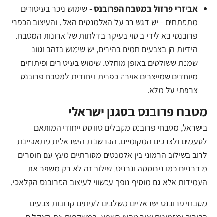
אביזרי פרזול במטבח הפרובנס -
שימוש ניכר בעיטורים
מתפתחים - יש דגש רב על האלמנטים האלו. והעיצוב הכפרי
פרובנסי בא לידי ביטוי בעיקר בדלתות של ארונות המטבח.
הידיות הן בצבעים חמים בהירים, יש שימוש בזהב וגווני
שמנת ששולטים באופן מוחלט. שימוש בעיטורים ופיתוחים
מיוחדים שמייצרים אוירה כפרית וייחודית למטבח פרובנס
צרפתי על מלא.
מטבח פרובנס בסגנן ישראלי
בישראל, מטבחי פרובנס מקבלים טוויסט ייחודי המותאם
לטעמים ולצרכים המקומיים. הפרשנות הישראלית מתאפיינת
לרוב בשילוב הרמוני בין אלמנטים מסורתיים מעץ עם חומרים
מודרניים כמו נירוסטה וגרניט. שילוב זה לא רק משפר את
העמידות אלא גם מוסיף נופך עכשווי לעיצוב הפרובנס הקלאסי.
מטבחי פרובנס ישראליים משלבים לעיתים קרובות צבעים
בהירים ומזמינים ואור טבעי בשפע, המשקפים את האקלים