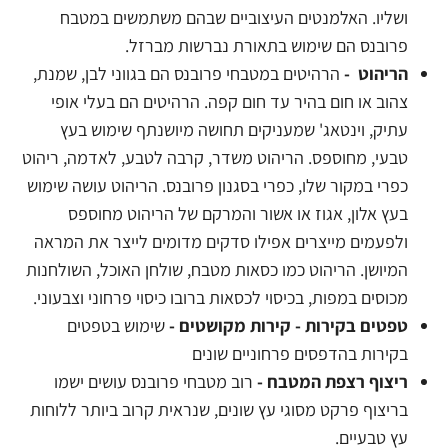
ושליו. האלמנטים העיצוביים שבהם משתמשים במטבח
פרובנס הם שימוש בתאורת נברשות מברזל.
הריהוט -
הרהיטים במטבחי פרובנס הם בגווני לבן, שמנת,
צהוב או חום בהיר עד חום קפה. הרהיטים הם בעלי אופי
עתיק, וינטאג' שמעניקים תחושה מיושנתף שימוש בעץ
טבעי, מחוספס. הריהוט משדר, קרבה לטבע, לאדמה, ריהוט
כפרי במקור שלו, כפרי בסגנון פרובנס. הריהוט עושה שימוש
בעץ אלון, אגוז או אשור והמרקם של הריהוט מחוספס
ולפעמים מייצרים אפילו סדקים מדומים לייצר את המראה
המיושן. הריהוט כמו כסאות מטבח, שולחן האוכל, השולחנות
מכוסים במפות, בכיסוי לכסאות ברובו כיסוי פרחוני וצבעוני.
טפטים בקירות - קירות מקושטים -
שימוש בטפטים
בקירות בהדפסים פרחוניים שונים
ריצוף רצפת המטבח -
רוב מטבחי פרובנס עושים ישמו
בריצוף פרקט מסוגי עץ שונים, שנראית קרוב ביותר ללוחות
עץ טבעיים.