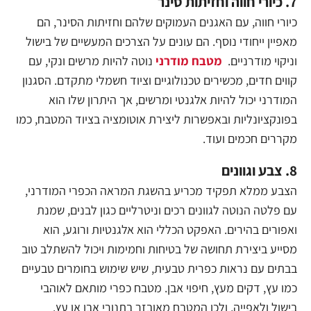
7. כיורי חווה וחזיתות סינר
כיורי חווה, עם האגנים העמוקים שלהם וחזיתות הסינר, הם
מאפיין ייחודי נוסף. הם עונים על הצרכים המעשיים של בישול
וניקוי מודרניים.
מטבח מודרני
נוטה להיות מרשים ונקי, עם
קווים חדים, מכשירים טכנולוגיים וציוד חשמלי מתקדם. הסגנון
המודרני יכול להיות אלגנטי ומרשים, אך היתרון שלו הוא
בפונקציונליות ובאפשרות ליצירת אוטומציה בציוד המטבח, כמו
מקררים חכמים ועוד.
8. צבע וגוונים
הצבע ממלא תפקיד מכריע בהשגת המראה הכפרי המודרני,
עם פלטה הנוטה לגוונים רכים וניטרליים כגון לבנים, שמנת
ואפורים בהירים. האפקט הכללי הוא אלגנטיות ורוגע, הוא
מסייע ביצירת תחושה של בטיחות וחמימות ויכול להשתלב טוב
בבתים עם נראות כפרית טבעית, שיש שימוש בחומרים טבעיים
כמו עץ, דקים מעץ, חיפוי אבן. מטבח כפרי מותאם לאוהבי
בישול ולאפייה, ולכן המטבח מאובזר בתנורי אבן או עץ.