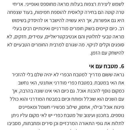
לשמש ליצירת רצפות בעלות מראה מחוספס ואופייני. אריחי
טרה קוטה הם בחירה קלאסית להוספת חמימות, בעוד שצפחה
היא גם אפשרות, אך היא עשויה להישבר או להיסדק בשימוש
רב. כיום קיימים בשוק חומרים מודרניים ואיכותיים רבים בעלי
מראה טבעי לחלוטין והם אנטיבקטריאליים, עמידים, חזקים, לא
סופגים וקלים לניקוי. מה שגורם למרבית החומרים הטבעיים לא
להישחק עם הזמן.
6. מטבח עם אי
נראה ששום מדריך למטבח הכפרי לא יהיה שלם בלי להזכיר
את האי במטבח. במטבח כפרי מודרני אותנטי, האי נחשב
כמקום נוסף להכנת אוכל. גם כיום האי אינו שונה בהרבה, אך
עם השנים הוא שוכלל ופותח וכיום במבטח המודרני והוא כולל
פינות אוכל ובילוי, אחסון, שילוב מכשירי חשמל ומאפיינים
נוספים. בתכנון ועיצוב של מטבח כפרי יש לאי מקום עליו ניתן
לתלות את גופי התאורה המרכזיים וכן סירים ומחבתות, מסביבו